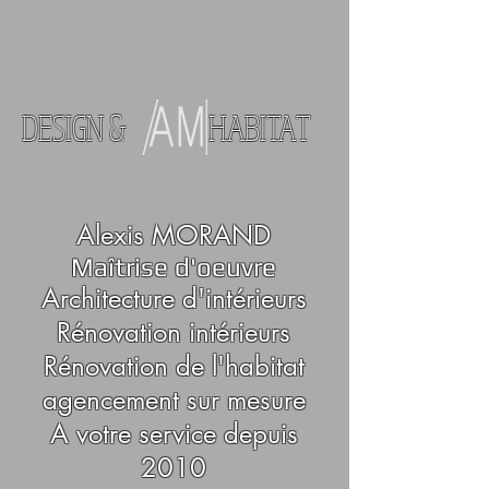
DESIGN & HABITAT
Alexis MORAND
Maîtrise d'oeuvre
Architecture d'intérieurs
Rénovation intérieurs
Rénovation de l'habitat
agencement sur mesure
A votre service depuis
2010