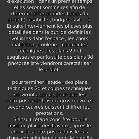
d'exécution , dans un premier temps
elles seront sommaires afin de
déterminer les grandes lignes du
projet ( faisabilité , budget , style ...).
Ensuite interviennent les phases plus
détaillées dans le but de définir les
volumes dans l'espace , les choix
matériaux , couleurs , contraintes
techniques , les plans 2d et
esquisses et par la suite des plans 3d
photoréaliste viendront caractériser
le projet .
pour terminer l'étude , des plans
techniques 2d et coupes techniques
serviront d'appuis pour que les
entreprises de travaux gros œuvre et
second œuvres puissent chiffrer leur
prestations.
S'ensuit l'étape concrète pour la
mise en place des travaux , après le
choix des entreprises dans le cas
d'une consultation ou non , je planifie