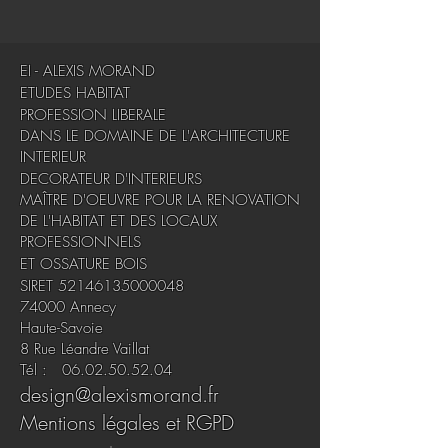
​EI - ALEXIS MORAND
ETUDES HABITAT
PROFESSION LIBERALE
DANS LE DOMAINE DE L'ARCHITECTURE
INTERIEUR
DECORATEUR D'INTERIEURS
MAÎTRE D'OEUVRE POUR LA RENOVATION
DE L'HABITAT ET DES LOCAUX
PROFESSIONNELS
ET OSSATURE BOIS
SIRET
52146135000048
74000 Annecy​
Haute-Savoie​
8 Rue Léandre Vaillat
Tél : 06.02.50.52.04
design@alexismorand.fr
Mentions légales et RGPD