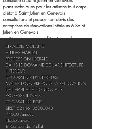
construire à Saint Julien en Genevois
plans techniques pour les artisans tout corps
d'état à Saint Julien en Genevois
consultations et proposition devis des
entreprises de rénovations intérieurs à Saint
Julien en Genevois
maitrise d'œuvre complète et suivi de
chantier à Saint Julien en Genevois
​EI - ALEXIS MORAND
ETUDES HABITAT
APPARTEMENTS
PROFESSION LIBERALE
DANS LE DOMAINE DE L'ARCHITECTURE
VILLAS
INTERIEUR
DECORATEUR D'INTERIEURS
CHALETS
MAÎTRE D'OEUVRE POUR LA RENOVATION
OSSATURES BOIS
DE L'HABITAT ET DES LOCAUX
PROFESSIONNELS
LOFT
ET OSSATURE BOIS
SIRET
52146135000048
CORPS DE FERME
74000 Annecy​
COMMERCES
Haute-Savoie​
8 Rue Léandre Vaillat
BUREAUX