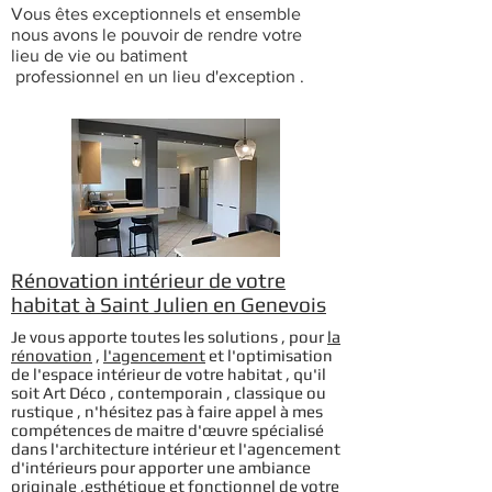
Vous êtes exceptionnels et ensemble
nous avons le pouvoir de rendre votre
lieu de vie ou batiment
professionnel en un lieu
d'
exception .
Rénovation intérieur de votre
habitat à Saint Julien en Genevois
Je vous apporte toutes les solutions , pour
la
rénovation
,
l'agencement
et l'optimisation
de l'espace intérieur de votre habitat , qu'il
soit Art Déco , contemporain , classique ou
rustique , n'hésitez pas à faire appel à mes
compétences de maitre d'œuvre spécialisé
dans l'architecture intérieur et l'agencement
d'intérieurs pour apporter une ambiance
originale ,esthétique et fonctionnel de votre