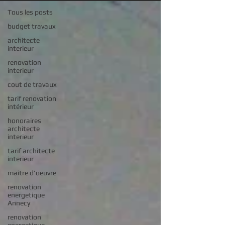
Tous les posts
budget travaux
architecte
interieur
renovation
interieur
cout de travaux
tarif renovation
intérieur
honoraires
architecte
interieur
tarif architecte
interieur
maitre d'oeuvre
renovation
energetique
Annecy
renovation