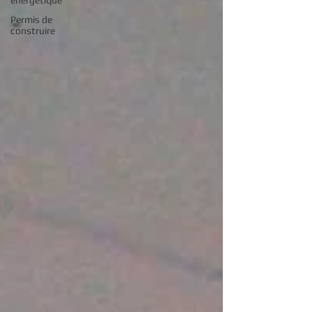
energetique
Permis de
construire